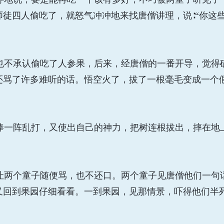
师徒四人偷吃了，就怒气冲冲地来找唐僧讲理，说∶“你这
不承认偷吃了人参果，后来，经唐僧的一番开导，觉得
还骂了许多难听的话。悟空火了，拔了一根毫毛变成一个
一阵乱打，又使出自己的神力，把树连根拔出，摔在地
两个童子随便骂，也不还口。两个童子见唐僧他们一句
又回到果园仔细看看。一到果园，见那情景，吓得他们半死