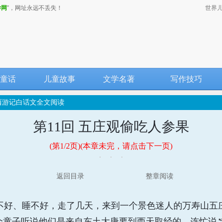
学网
”，网址永远不丢失！
世界
童话
儿童故事
文学名著
写作技巧
西游记白话文全文阅读
第11回 五庄观偷吃人参果
(第1/2页)(本章未完，请点击下一页)
返回目录
整章阅读
好、睡不好，走了几天，来到一个景色迷人的万寿山五
个童子听说他们是来自东土大唐要到西天取经的，连忙说∶