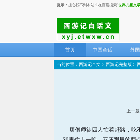
提示：
担心找不到本站？在百度搜索“
世界儿童文
首页
中国童话
外国
当前位置：
西游记全文
>
西游记完整版
>
上一章
唐僧师徒四人忙着赶路，吃不
观里住上一晚。五庄观里的两