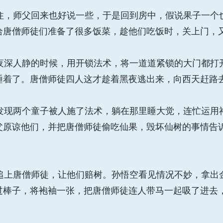
，师父回来也好说一些，于是回到房中，假说果子一个
给唐僧师徒们准备了很多饭菜，趁他们吃饭时，关上门，
深人静的时候，用开锁法术，将一道道紧锁的大门都打
睡着了。唐僧师徒四人这才趁着黑夜逃出来，向西天赶路
现两个童子被人施了法术，躺在那里睡大觉，连忙运用
父原谅他们，并把唐僧师徒偷吃仙果，毁坏仙树的事情告
。
上唐僧师徒，让他们赔树。孙悟空看见情况不妙，拿出
过棒子，将袍袖一张，把唐僧师徒连人带马一起吸了进去