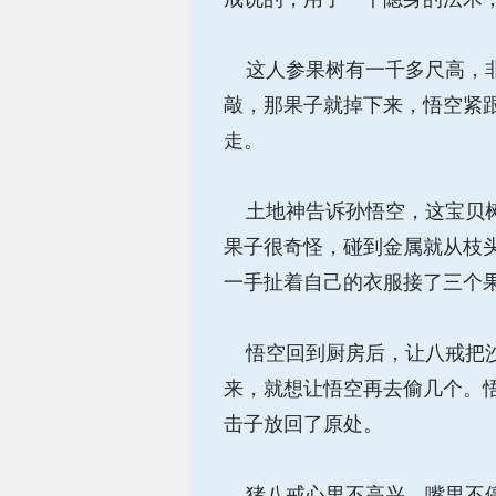
这人参果树有一千多尺高，非
敲，那果子就掉下来，悟空紧
走。
土地神告诉孙悟空，这宝贝树
果子很奇怪，碰到金属就从枝
一手扯着自己的衣服接了三个
悟空回到厨房后，让八戒把沙
来，就想让悟空再去偷几个。
击子放回了原处。
猪八戒心里不高兴，嘴里不停