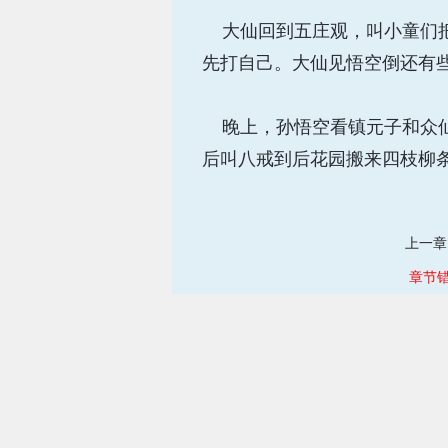
大仙回到五庄观，叫小童们把
先打自己。大仙见悟空倒还有
晚上，孙悟空看镇元子和众仙
后叫八戒到后花园搬来四枝柳
上一章
章节错