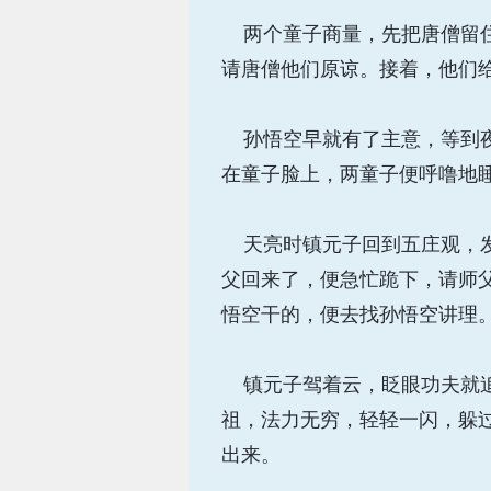
两个童子商量，先把唐僧留住
请唐僧他们原谅。接着，他们
孙悟空早就有了主意，等到夜
在童子脸上，两童子便呼噜地
天亮时镇元子回到五庄观，发
父回来了，便急忙跪下，请师
悟空干的，便去找孙悟空讲理
镇元子驾着云，眨眼功夫就追
祖，法力无穷，轻轻一闪，躲
出来。