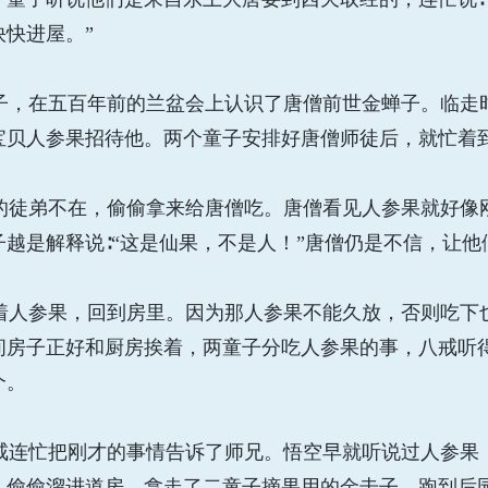
快进屋。”
，在五百年前的兰盆会上认识了唐僧前世金蝉子。临走
宝贝人参果招待他。两个童子安排好唐僧师徒后，就忙着
徒弟不在，偷偷拿来给唐僧吃。唐僧看见人参果就好像
越是解释说∶“这是仙果，不是人！”唐僧仍是不信，让他
人参果，回到房里。因为那人参果不能久放，否则吃下
间房子正好和厨房挨着，两童子分吃人参果的事，八戒听
个。
连忙把刚才的事情告诉了师兄。悟空早就听说过人参果
，偷偷溜进道房，拿走了二童子摘果用的金击子，跑到后