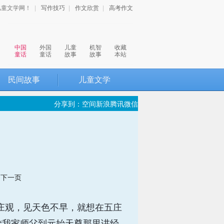
儿童文学网！
|
写作技巧
|
作文欣赏
|
高考作文
中国
外国
儿童
机智
收藏
童话
童话
故事
故事
本站
民间故事
儿童文学
分享到：
空间
新浪
腾讯
微信
下一页
庄观，见天色不早，就想在五庄
“我家师父到元始天尊那里讲经