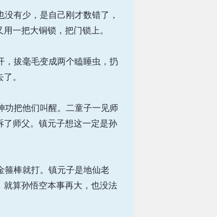
也没有少，是自己刚才数错了，
又用一把大铜锁，把门锁上。
开，拔毫毛变成两个瞌睡虫，扔
去了。
神功把他们叫醒。二童子一见师
诉了师父。镇元子想这一定是孙
金箍棒就打。镇元子是地仙老
，就算孙悟空本事再大，也没法