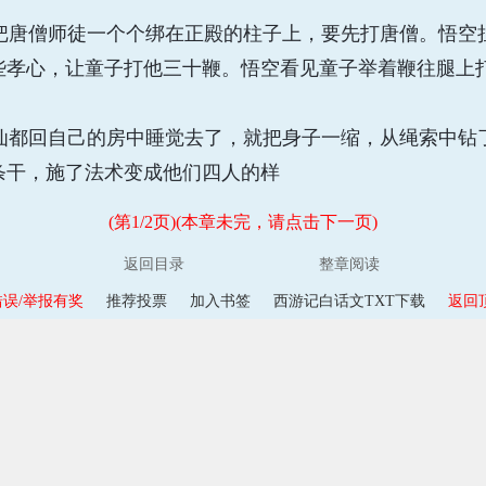
唐僧师徒一个个绑在正殿的柱子上，要先打唐僧。悟空
些孝心，让童子打他三十鞭。悟空看见童子举着鞭往腿上
都回自己的房中睡觉去了，就把身子一缩，从绳索中钻
条干，施了法术变成他们四人的样
(第1/2页)(本章未完，请点击下一页)
返回目录
整章阅读
误/举报有奖
推荐投票
加入书签
西游记白话文TXT下载
返回